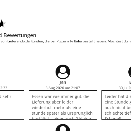
84 Bewertungen
n Lieferando.de Kunden, die bei Pizzeria Ri Italia bestellt haben. Möchtest du
Jan
22:33
3 Aug 2026 um 21:07
30 Jul 
d sehr
Essen war wie immer gut, die
Leider hat di
Lieferung aber leider
eine Stunde 
wiederholt mehr als eine
auch nicht be
stunde später als ursprünglich
schlechte tie
bestätigt. Leider auch 2 kleine
Schade!!!
Fehler bei der Lieferung….